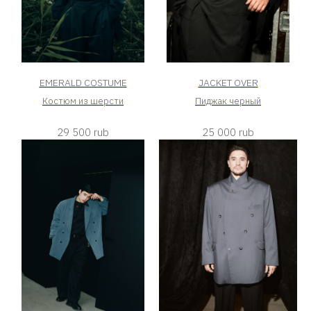
EMERALD COSTUME
JACKET OVER
Костюм из шерсти
Пиджак черный
29 500
rub
25 000
rub