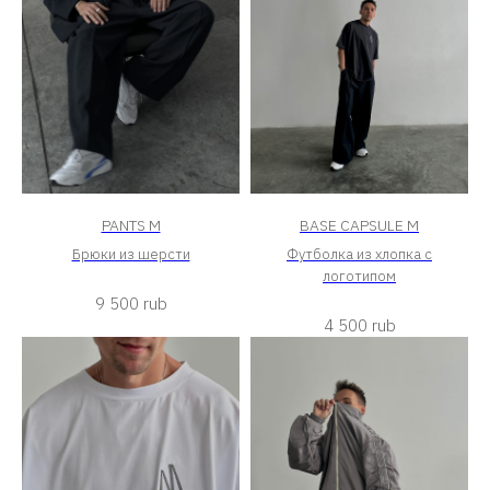
PANTS M
BASE CAPSULE M
Брюки из шерсти
Футболка из хлопка с
логотипом
9 500
rub
4 500
rub