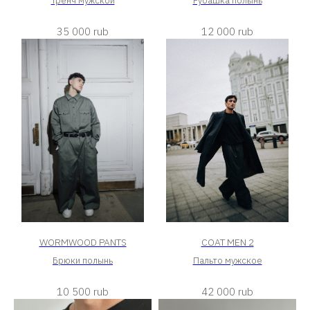
Тренч мужской
Рубашка полынь
35 000
rub
12 000
rub
WORMWOOD PANTS
COAT MEN 2
Брюки полынь
Пальто мужское
10 500
rub
42 000
rub