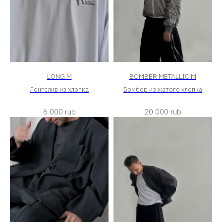
LONG M
BOMBER METALLIC M
Лонгслив из хлопка
Бомбер из жатого хлопка
6 000
rub
20 000
rub