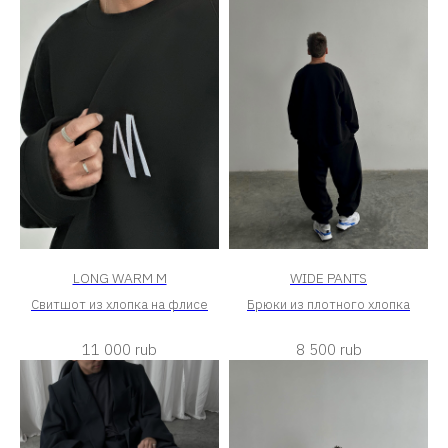
LONG WARM M
WIDE PANTS
Свитшот из хлопка на флисе
Брюки из плотного хлопка
11 000
rub
8 500
rub