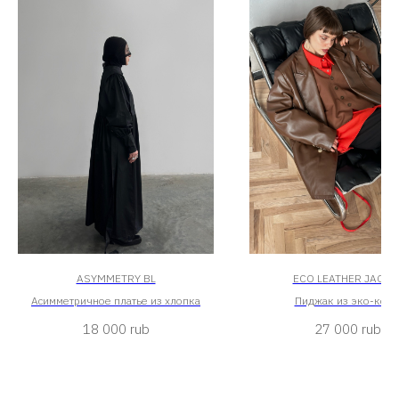
ASYMMETRY BL
ECO LEATHER JACKE
Асимметричное платье из хлопка
Пиджак из эко-кож
18 000
rub
27 000
rub