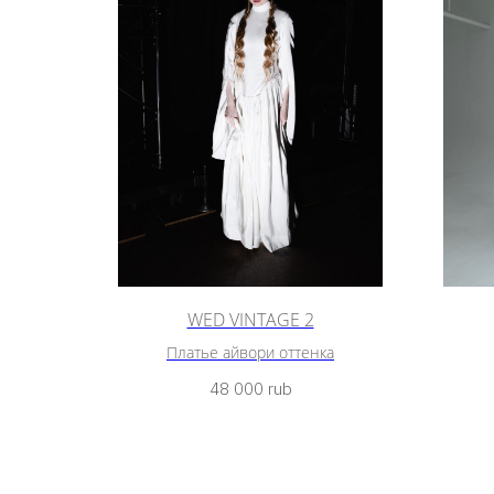
WED VINTAGE 2
Платье айвори оттенка
48 000
rub