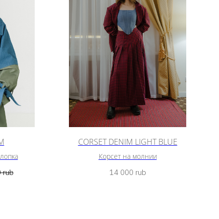
M
CORSET DENIM LIGHT BLUE
хлопка
Корсет на молнии
0
rub
14 000
rub