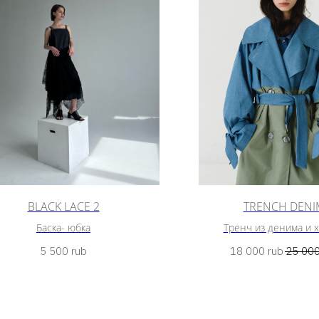
BLACK LACE 2
TRENCH DENI
Баска- юбка
Тренч из денима и 
5 500
rub
18 000
rub
25 00