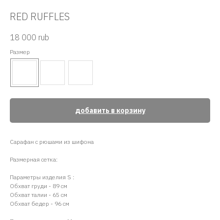
RED RUFFLES
18 000
rub
Размер
добавить в корзину
Сарафан с рюшами из шифона
Размерная сетка:
Параметры изделия S :
Обхват груди - 89 см
Обхват талии - 65 см
Обхват бедер - 96 см