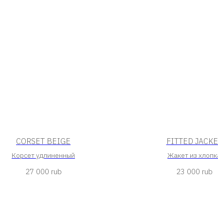
CORSET BEIGE
FITTED JACKE
Корсет удлиненный
Жакет из хлопк
27 000
rub
23 000
rub